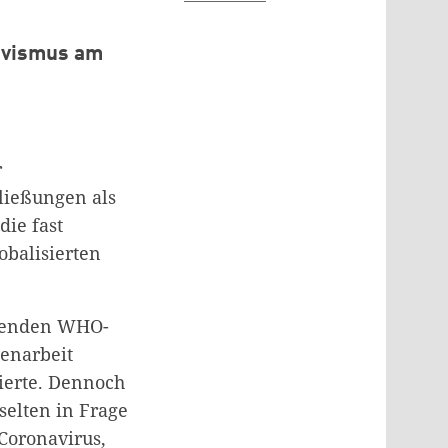
tivismus am
r
ließungen als
die fast
obalisierten
chenden WHO-
menarbeit
ierte. Dennoch
selten in Frage
Coronavirus,