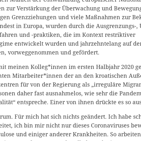
en zur Verstärkung der Überwachung und Bewegung
higen Grenzziehungen und viele Maßnahmen zur B
ndest in Europa, wurden durch die Ausgrenzungs-,
ahren und -praktiken, die im Kontext restriktiver
gime entwickelt wurden und jahrzehntelang auf d
ren, vorweggenommen und gefördert.
t meinen Kolleg*innen im ersten Halbjahr 2020 g
nten Mitarbeiter*innen der an den kroatischen Au
zentren für von der Regierung als „irreguläre Migra
sonen daher fast ausnahmelos, wie sehr die Pandem
lität“ entspreche. Einer von ihnen drückte es so aus
. Für mich hat sich nichts geändert. Ich habe sc
eitet, ich bin mir nicht nur dieses Coronaviruses be
ulose und einiger anderer Krankheiten. So arbeiten