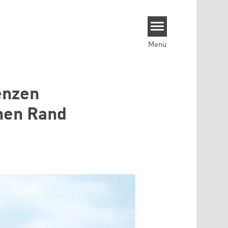
Menü
enzen
chen Rand