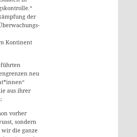
skontrolle.“
ekämpfung der
 Überwachungs-
em Kontinent
eführten
ßengrenzen neu
nt*innen“
ie aus ihrer
:
hon vorher
wusst, sondern
 wir die ganze