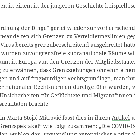
en in einem in der jüngeren Geschichte beispiello
Ordnung der Dinge“ geriet wieder zur vorherrschen
erwandelten sich Grenzen zu Verteidigungslinien geg
Virus bereits grenzüberschreitend ausgebreitet hatt
urden zuvor grenzfreie supranationale Räume wi
um in Europa von den Grenzen der Mitgliedsstaate
ig zu erwähnen, dass Grenzziehungen ohnehin eine
gen und auf fragwürdiger Rechtsgrundlage, manchm
der nationaler Rechtsnormen durchgeführt wurden, w
nsicherheiten für Geflüchtete und Migrant*innen i
realitäten brachte.
n Marta Stojić Mitrović fasst dies in ihrem
Artikel
ü
Grenzspektakel“ wie folgt zusammen: „Die COVID-
 den Mühlen der Umwandlung europäischer National