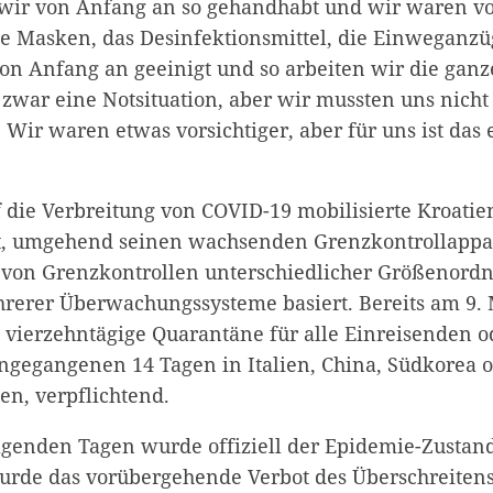
 wir von Anfang an so gehandhabt und wir waren vor
ie Masken, das Desinfektionsmittel, die Einweganzü
on Anfang an geeinigt und so arbeiten wir die ganze
ist zwar eine Notsituation, aber wir mussten uns nicht
 Wir waren etwas vorsichtiger, aber für uns ist das
 die Verbreitung von COVID-19 mobilisierte Kroatien
t, umgehend seinen wachsenden Grenzkontrollappar
von Grenzkontrollen unterschiedlicher Größenord
rerer Überwachungssysteme basiert. Bereits am 9.
 vierzehntägige Quarantäne für alle Einreisenden od
angegangenen 14 Tagen in Italien, China, Südkorea 
en, verpflichtend.
lgenden Tagen wurde offiziell der Epidemie-Zustan
urde das vorübergehende Verbot des Überschreitens