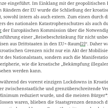
nze eingeführt. Im Einklang mit der geopolitischen 
n Rändern der EU wurde die Schließung der kroati
t, sowohl intern als auch extern. Zum einen durch 
ers des nationalen Katastrophenschutzes als auch du
g
der Europäischen Kommission über die Notwendig
inführung einer „Reisebeschränkung für nicht unbe
eisen aus Drittstaaten in den EU+-Raum
[2]
“. Daher w
kroatischen Grenzen nicht nur ein Akt der Mobilisi
t des Nationalstaats, sondern auch die Manifestatio
Peripherie, wie die kroatische „Bekämpfung illegale
sehen werden kann.
 während des vorerst einzigen Lockdowns in Kroat
 der zwischenstaatliche und grenzüberschreitende V
 Minimum reduziert wurde, und die meisten Bürger*
lossen waren, blieben die Staatsgrenzen dennoch d