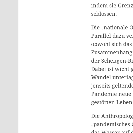
indem sie Grenz
schlossen.
Die „nationale 
Parallel dazu v
obwohl sich das 
Zusammenhang w
der Schengen-Ra
Dabei ist wicht
Wandel unterla
jenseits gelten
Pandemie neue U
gestörten Lebens
Die Anthropologi
„pandemisches 
das Wasser auf