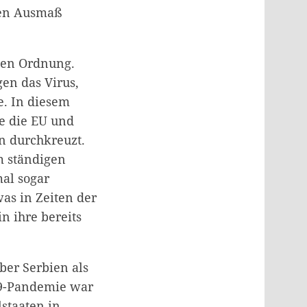
sen Ausmaß
den Ordnung.
en das Virus,
e. In diesem
e die EU und
n durchkreuzt.
m ständigen
al sogar
as in Zeiten der
n ihre bereits
ber Serbien als
19-Pandemie war
staaten in