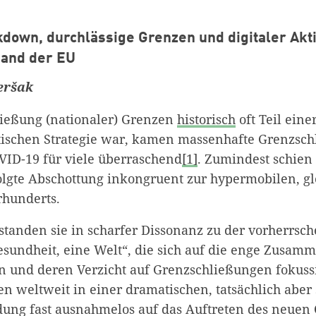
kdown, durchlässige Grenzen und digitaler Ak
Rand der EU
eršak
ießung (nationaler) Grenzen
historisch
oft Teil eine
tischen Strategie war, kamen massenhafte Grenzsch
VID-19 für viele überraschend
[1]
. Zumindest schien 
olgte Abschottung inkongruent zur hypermobilen, gl
rhunderts.
standen sie in scharfer Dissonanz zu der vorherrs
esundheit, eine Welt“, die sich auf die enge Zusam
n und deren Verzicht auf Grenzschließungen fokuss
en weltweit in einer dramatischen, tatsächlich aber 
dung fast ausnahmelos auf das Auftreten des neuen 