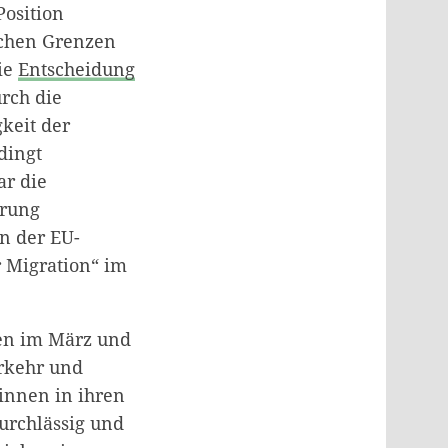
Position
schen Grenzen
die
Entscheidung
rch die
keit der
dingt
ar die
erung
n der EU-
r Migration“ im
ien im März und
erkehr und
innen in ihren
urchlässig und