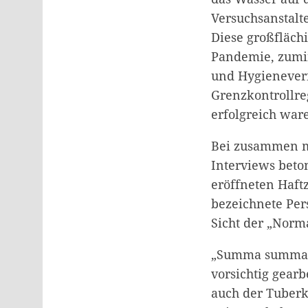
Versuchsanstalt
Diese großfläc
Pandemie, zumi
und Hygieneverf
Grenzkontrollre
erfolgreich wa
Bei zusammen mi
Interviews beto
eröffneten Haft
bezeichnete Per
Sicht der „Norma
„Summa summarum
vorsichtig gearb
auch der Tuberk