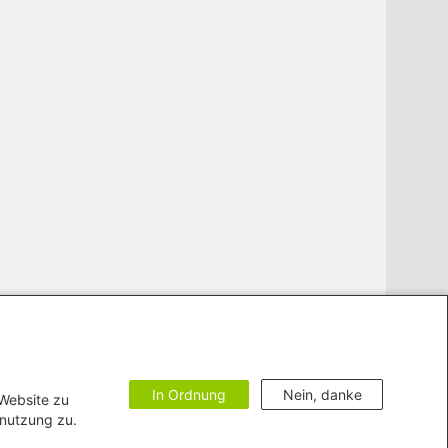
In Ordnung
Nein, danke
 Website zu
enutzung zu.