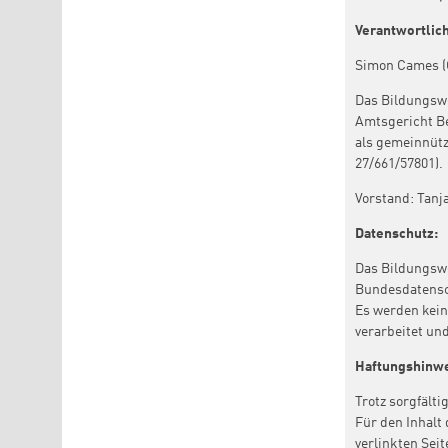
Verantwortli
Simon Cames (
Das Bildungswe
Amtsgericht B
als gemeinnütz
27/661/57801).
Vorstand:
Tanja
Datenschutz:
Das Bildungswe
Bundesdatensc
Es werden kein
verarbeitet un
Haftungshinwe
Trotz sorgfälti
Für den Inhalt 
verlinkten Sei