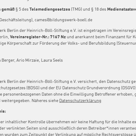
ch gemäß
§ 5 des
Telemediengesetzes
(TMG) und § 18 des
Medienstaatsv
Geschäftsleitung), cames@bildungswerk-boell.de
rk Berlin der Heinrich-Böll-Stiftung e.V. ist eingetragen im Vereinsregi
erlin,
Vereinsregister-Nr.: 7167 Nz
und anerkannt beim Finanzamt für K
ige Körperschaft zur Förderung der Volks- und Berufsbildung (Steuer
 Berger, Ario Mirzaie, Laura Seels
rk Berlin der Heinrich-Böll-Stiftung e.V. versichert, den Datenschutz 
hutzgesetzes (BDSG) und der EU Datenschutz Grundverordnung (DSGVO)
e personenbezogenen Daten ohne die Einwilligung Betroffener erhoben, 
d weitergegeben. Näheres siehe
Datenschutzerklärung
is:
ger inhaltlicher Kontrolle übernehmen wir keine Haftung für die Inhalte e
der verlinkten Seiten sind ausschließlich deren Betreiber*innen verantwo
ten wurden zum Zeitpunkt der Verlinkung auf mögliche Rechtsverstösse ü