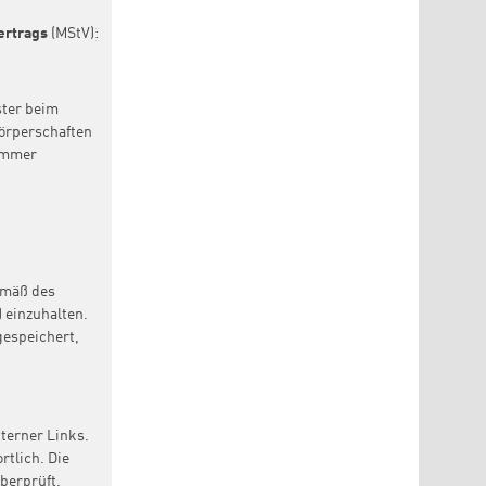
ertrags
(MStV):
ster beim
örperschaften
nummer
gemäß des
 einzuhalten.
gespeichert,
xterner Links.
rtlich. Die
berprüft.