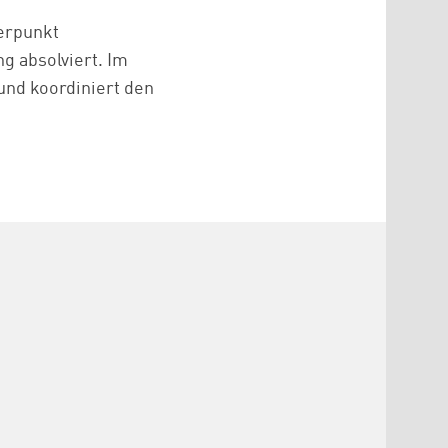
erpunkt
g absolviert. Im
 und koordiniert den