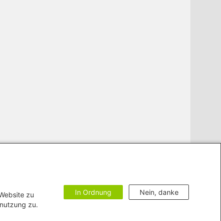
In Ordnung
Nein, danke
 Website zu
enutzung zu.