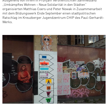
Ausgehend von ihrem in Frühjahr veröffentlichten Sammelband
„Umkämpftes Wohnen – Neue Solidarität in den Städten“
organisierten Matthias Coers und Peter Nowak in Zusammenarbeit
mit dem Bildungswerk Ende September einen stadtpolitischen
Ratschlag im Kreuzberger Jugendzentrum CHIP des Paul-Gerhardt-
Werks.