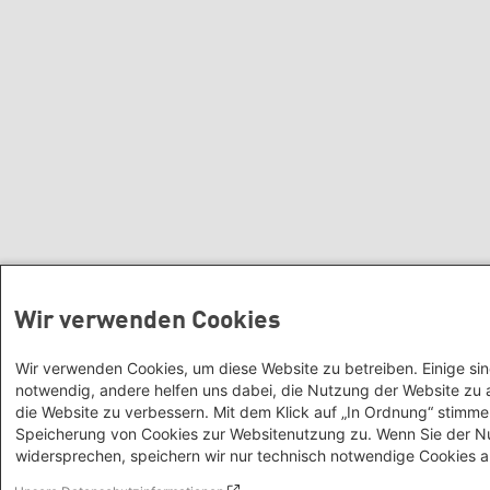
Büro Paris - Frankreich, Italien
Büro Thessaloniki - Griechenland
Büro Tbilisi - Region Südkaukasus
Büro Belgrad - Serbien, Montenegro,
Kosovo
Büro Tirana - Albanien
Büro Prag - Tschechische Republik,
Slowakei, Ungarn
Büro Istanbul - Türkei
Büro Kyjiw - Ukraine
Büro Warschau - Polen
Nordamerika
Wir verwenden Cookies
Büro Washington, DC - USA, Kanada,
Wir verwenden Cookies, um diese Website zu betreiben. Einige si
Globaler Dialog
notwendig, andere helfen uns dabei, die Nutzung der Website zu 
Lateinamerika
die Website zu verbessern. Mit dem Klick auf „In Ordnung“ stimme
Büro Rio de Janeiro - Brasilien
Speicherung von Cookies zur Websitenutzung zu. Wenn Sie der 
Büro Santiago de Chile - Chile, Peru,
widersprechen, speichern wir nur technisch notwendige Cookies a
Bolivien