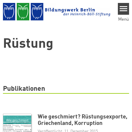
Direkt zum Inhalt
Menü
Rüstung
Publikationen
Wie geschmiert? Rüstungsexporte,
Griechenland, Korruption
Veröffentlicht: 11. Dezember 2015